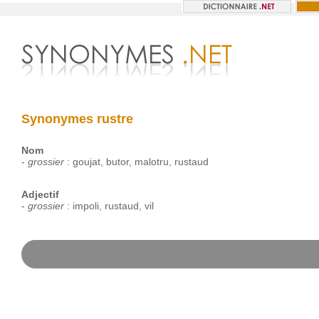
Synonymes rustre
Nom
-
grossier
:
goujat
,
butor
,
malotru
,
rustaud
Adjectif
-
grossier
:
impoli
,
rustaud
,
vil