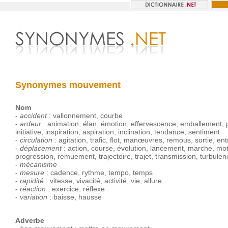
Synonymes mouvement
Nom
-
accident
:
vallonnement
,
courbe
-
ardeur
:
animation
,
élan
,
émotion
,
effervescence
,
emballement
,
initiative
,
inspiration
,
aspiration
,
inclination
,
tendance
,
sentiment
-
circulation
:
agitation
,
trafic
,
flot
,
manœuvres
,
remous
,
sortie
,
ent
-
déplacement
:
action
,
course
,
évolution
,
lancement
,
marche
,
mot
progression
,
remuement
,
trajectoire
,
trajet
,
transmission
,
turbulen
-
mécanisme
-
mesure
:
cadence
,
rythme
,
tempo
,
temps
-
rapidité
:
vitesse
,
vivacité
,
activité
,
vie
,
allure
-
réaction
:
exercice
,
réflexe
-
variation
:
baisse
,
hausse
Adverbe