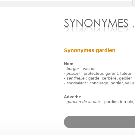
Synonymes gardien
Nom
-
berger
:
vacher
-
policier
:
protecteur
,
garant
,
tuteur
-
sentinelle
:
garde
,
cerbère
,
geôlier
-
surveillant
:
concierge
,
portier
,
veill
Adverbe
-
gardien de la paix
:
gardien
terrible