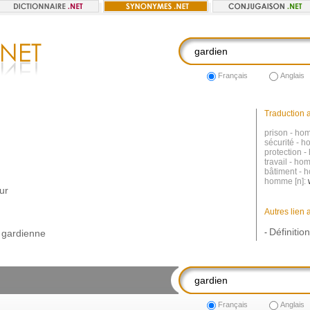
Français
Anglais
Traduction a
prison - ho
sécurité - h
protection -
travail - ho
bâtiment - 
homme [n]:
eur
Autres lien 
Définitio
,
gardienne
-
Français
Anglais