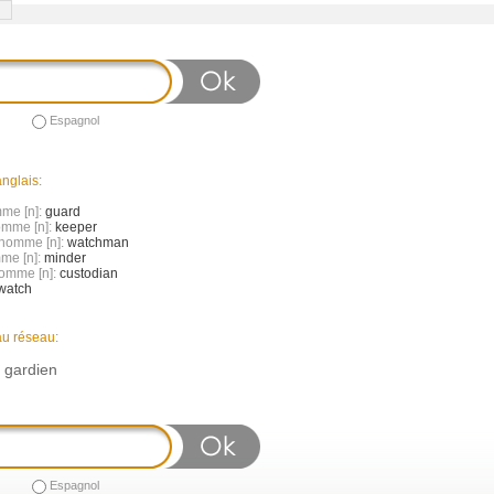
Espagnol
nglais:
mme [n]:
guard
omme [n]:
keeper
 homme [n]:
watchman
mme [n]:
minder
homme [n]:
custodian
watch
au réseau:
n gardien
Espagnol