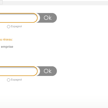
Espagnol
au réseau:
n emprise
Espagnol