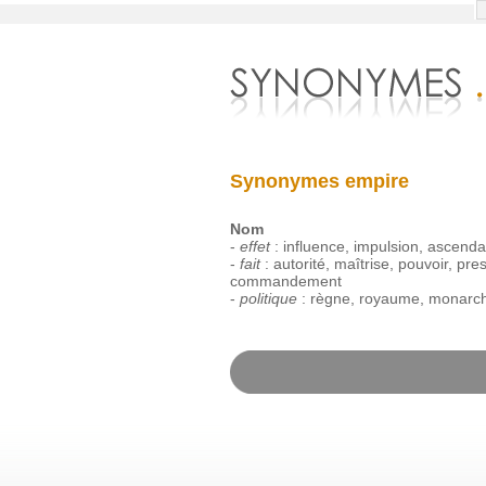
Synonymes empire
Nom
-
effet
:
influence
,
impulsion
,
ascenda
-
fait
:
autorité
,
maîtrise
,
pouvoir
,
pres
commandement
-
politique
:
règne
,
royaume
,
monarch