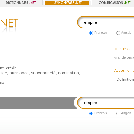
Français
Anglais
Traduction a
grande organ
nt
,
crédit
Autres lien 
tige
,
puissance
,
souveraineté
,
domination
,
Définitio
-
ie
Français
Anglais