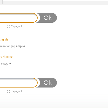
Espagnol
nglais:
isation [n]:
empire
au réseau:
n empire
Espagnol