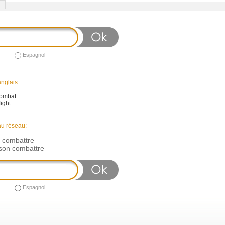
Espagnol
nglais:
ombat
fight
au réseau:
n combattre
son combattre
Espagnol