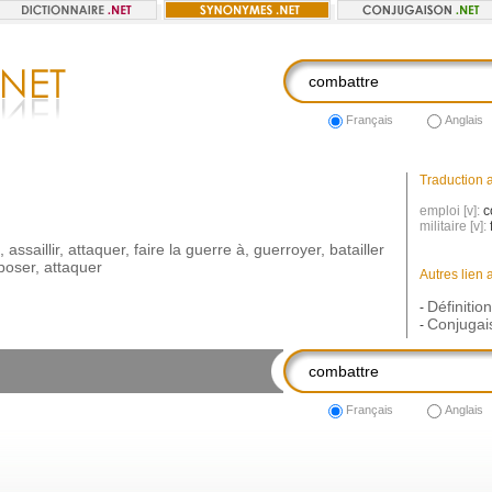
Français
Anglais
Traduction a
emploi [v]:
c
militaire [v]:
,
assaillir
,
attaquer
,
faire
la
guerre
à
,
guerroyer
,
batailler
poser
,
attaquer
Autres lien 
Définitio
-
Conjugai
-
Français
Anglais