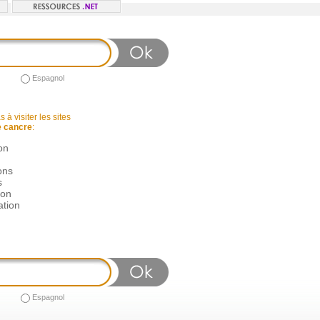
Espagnol
 à visiter les sites
e cancre
:
on
ons
s
ion
ation
Espagnol