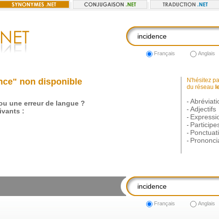
Français
Anglais
nce" non disponible
N'hésitez pas
du réseau
l
Abréviati
-
 ou une erreur de langue ?
Adjectifs
-
vants :
Expressi
-
Participe
-
Ponctuat
-
Prononci
-
Français
Anglais