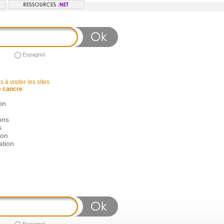
Espagnol
 à visiter les sites
e cancre
:
on
ons
s
ion
ation