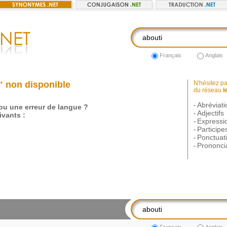
Français
Anglais
" non disponible
N'hésitez pas
du réseau
l
Abréviati
-
 ou une erreur de langue ?
Adjectifs
-
vants :
Expressi
-
Participe
-
Ponctuat
-
Prononci
-