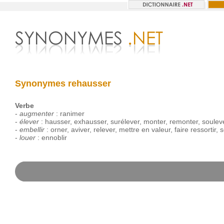
Synonymes rehausser
Verbe
-
augmenter
:
ranimer
-
élever
:
hausser
,
exhausser
,
surélever
,
monter
,
remonter
,
soulev
-
embellir
:
orner
,
aviver
,
relever
,
mettre
en
valeur
,
faire
ressortir
,
s
-
louer
:
ennoblir