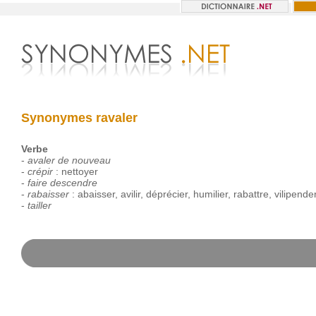
Synonymes ravaler
Verbe
-
avaler de nouveau
-
crépir
:
nettoyer
-
faire descendre
-
rabaisser
:
abaisser
,
avilir
,
déprécier
,
humilier
,
rabattre
,
vilipende
-
tailler