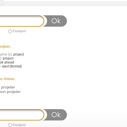
Espagnol
nglais:
phie [v]:
project
]:
project
ook ahead
]:
eject [formal]
au réseau:
 projeter
on projeter
Espagnol