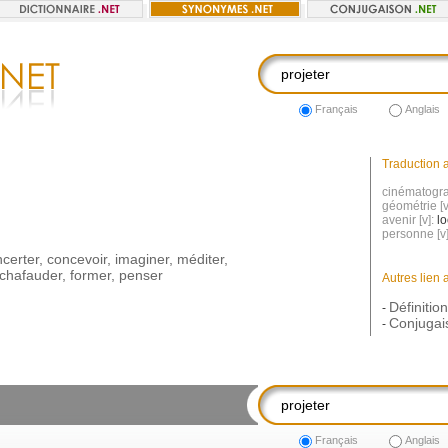
Français
Anglais
Traduction a
cinématogra
géométrie [v
avenir [v]:
l
personne [v
certer
,
concevoir
,
imaginer
,
méditer
,
chafauder
,
former
,
penser
Autres lien 
Définition
-
Conjugais
-
Français
Anglais