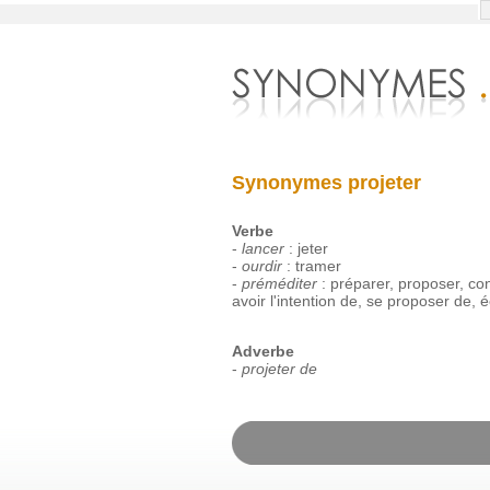
Synonymes projeter
Verbe
-
lancer
:
jeter
-
ourdir
:
tramer
-
préméditer
:
préparer
,
proposer
,
con
avoir
l'intention
de
,
se
proposer
de
,
é
Adverbe
-
projeter de