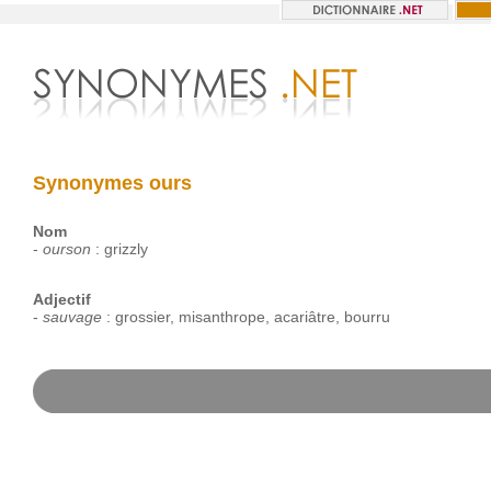
Synonymes ours
Nom
-
ourson
:
grizzly
Adjectif
-
sauvage
:
grossier
,
misanthrope
,
acariâtre
,
bourru