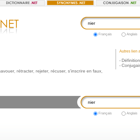
Français
Anglais
Autres lien 
Définition
-
Conjugai
-
savouer
,
rétracter
,
rejeter
,
récuser
,
s'inscrire
en
faux
,
Français
Anglais