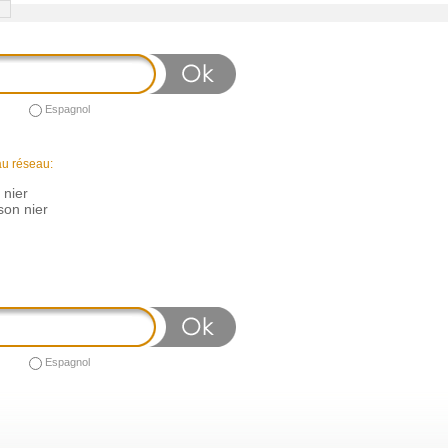
Espagnol
au réseau:
 nier
son nier
Espagnol