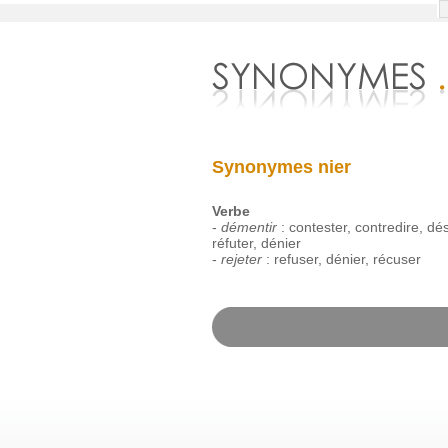
Synonymes nier
Verbe
-
démentir
:
contester
,
contredire
,
dé
réfuter
,
dénier
-
rejeter
:
refuser
,
dénier
,
récuser