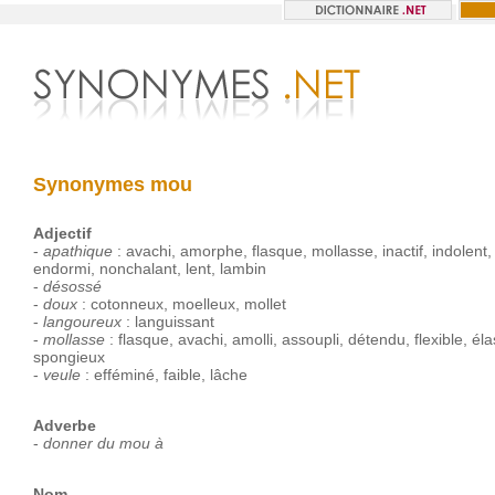
Synonymes mou
Adjectif
-
apathique
:
avachi
,
amorphe
,
flasque
,
mollasse
,
inactif
,
indolent
endormi
,
nonchalant
,
lent
,
lambin
-
désossé
-
doux
:
cotonneux
,
moelleux
,
mollet
-
langoureux
:
languissant
-
mollasse
:
flasque
,
avachi
,
amolli
,
assoupli
,
détendu
,
flexible
,
éla
spongieux
-
veule
:
efféminé
,
faible
,
lâche
Adverbe
-
donner du mou à
Nom