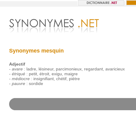
Synonymes mesquin
Adjectif
-
avare
:
ladre
,
lésineur
,
parcimonieux
,
regardant
,
avaricieux
-
étriqué
:
petit
,
étroit
,
exigu
,
maigre
-
médiocre
:
insignifiant
,
chétif
,
piètre
-
pauvre
:
sordide