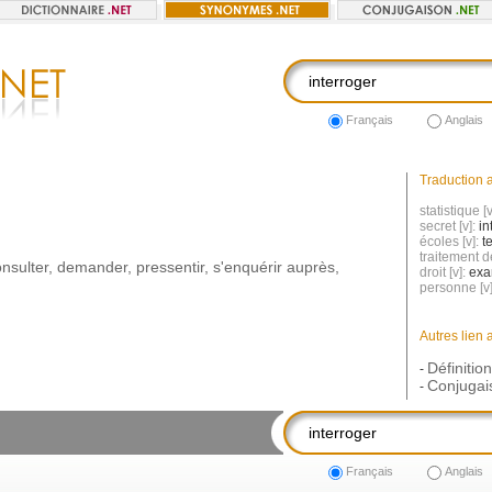
Français
Anglais
Traduction a
statistique [v
secret [v]:
in
écoles [v]:
te
traitement de
nsulter
,
demander
,
pressentir
,
s'enquérir
auprès
,
droit [v]:
exa
personne [v
Autres lien 
Définitio
-
Conjugais
-
Français
Anglais