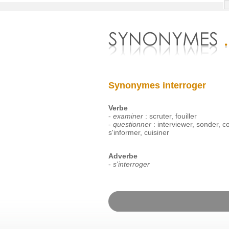
Synonymes interroger
Verbe
-
examiner
:
scruter
,
fouiller
-
questionner
:
interviewer
,
sonder
,
co
s'informer
,
cuisiner
Adverbe
-
s'interroger