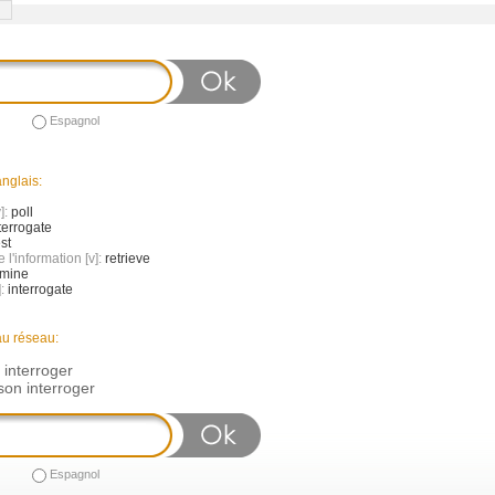
Espagnol
nglais:
]:
poll
terrogate
st
 l'information [v]:
retrieve
mine
]:
interrogate
au réseau:
n interroger
on interroger
Espagnol