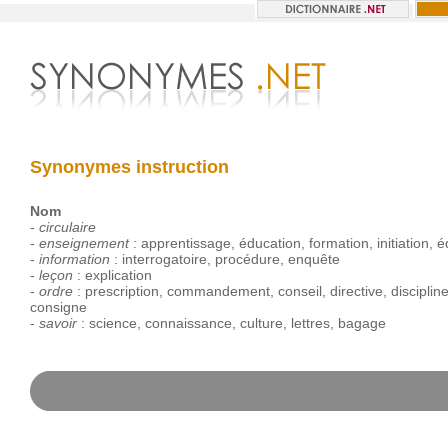
Synonymes instruction
Nom
-
circulaire
-
enseignement
:
apprentissage
,
éducation
,
formation
,
initiation
,
é
-
information
:
interrogatoire
,
procédure
,
enquête
-
leçon
:
explication
-
ordre
:
prescription
,
commandement
,
conseil
,
directive
,
disciplin
consigne
-
savoir
:
science
,
connaissance
,
culture
,
lettres
,
bagage