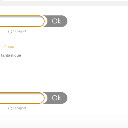
Espagnol
au réseau:
n fantastique
Espagnol