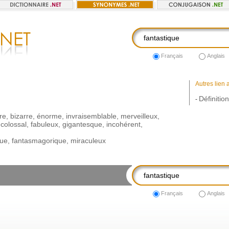
Français
Anglais
Autres lien 
Définitio
-
re
,
bizarre
,
énorme
,
invraisemblable
,
merveilleux
,
,
colossal
,
fabuleux
,
gigantesque
,
incohérent
,
que
,
fantasmagorique
,
miraculeux
Français
Anglais