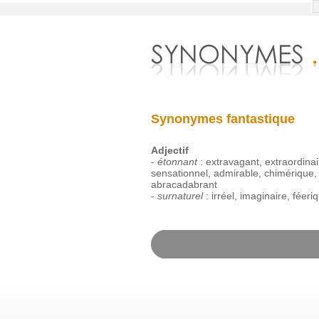
Synonymes fantastique
Adjectif
-
étonnant
:
extravagant
,
extraordinai
sensationnel
,
admirable
,
chimérique
abracadabrant
-
surnaturel
:
irréel
,
imaginaire
,
féeri