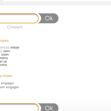
Espagnol
nglais:
nt [v]:
initiate
v]:
open
]:
pawn
mploy
gn up
enlist
au réseau:
n engager
son engager