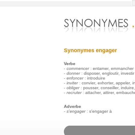
Synonymes engager
Verbe
-
commencer
:
entamer
,
emmancher
-
donner
:
disposer
,
engloutir
,
investir
-
enfoncer
:
introduire
-
inviter
:
convier
,
exhorter
,
appeler
,
i
-
obliger
:
pousser
,
conseiller
,
induire
-
recruter
:
attacher
,
attirer
,
embauch
Adverbe
-
s'engager
:
s'engager
à