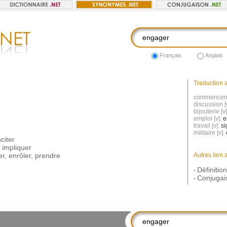
Français
Anglais
Traduction a
commenceme
discussion [
bijouterie [v
emploi [v]:
e
travail [v]:
si
militaire [v]:
nciter
,
impliquer
er
,
enrôler
,
prendre
Autres lien 
Définitio
-
Conjugai
-