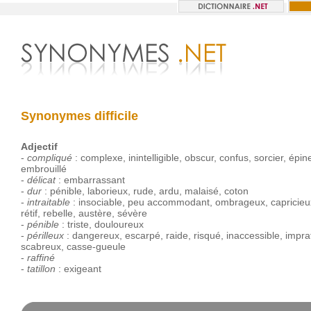
Synonymes difficile
Adjectif
-
compliqué
:
complexe
,
inintelligible
,
obscur
,
confus
,
sorcier
,
épin
embrouillé
-
délicat
:
embarrassant
-
dur
:
pénible
,
laborieux
,
rude
,
ardu
,
malaisé
,
coton
-
intraitable
:
insociable
,
peu
accommodant
,
ombrageux
,
capricieu
rétif
,
rebelle
,
austère
,
sévère
-
pénible
:
triste
,
douloureux
-
périlleux
:
dangereux
,
escarpé
,
raide
,
risqué
,
inaccessible
,
impra
scabreux
,
casse-gueule
-
raffiné
-
tatillon
:
exigeant