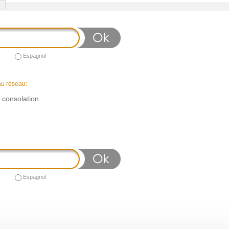
Espagnol
au réseau:
n consolation
Espagnol