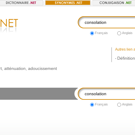
Français
Anglais
Autres lien 
Définitio
-
t
,
atténuation
,
adoucissement
Français
Anglais