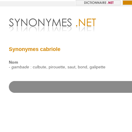
Synonymes cabriole
Nom
-
gambade
:
culbute
,
pirouette
,
saut
,
bond
,
galipette