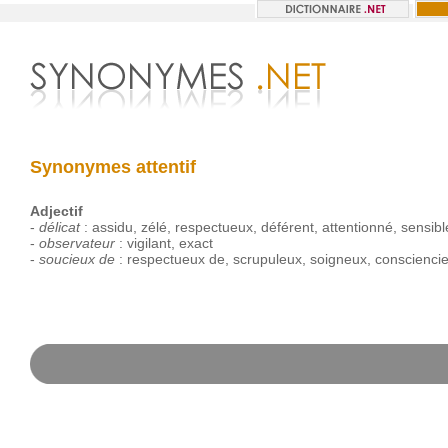
Synonymes attentif
Adjectif
-
délicat
:
assidu
,
zélé
,
respectueux
,
déférent
,
attentionné
,
sensibl
-
observateur
:
vigilant
,
exact
-
soucieux de
:
respectueux
de
,
scrupuleux
,
soigneux
,
conscienci