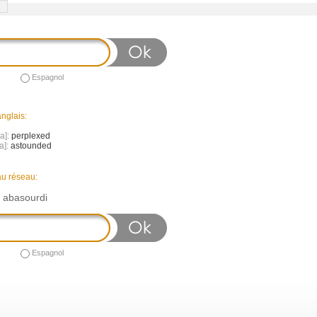
Espagnol
nglais:
[a]:
perplexed
a]:
astounded
au réseau:
n abasourdi
Espagnol