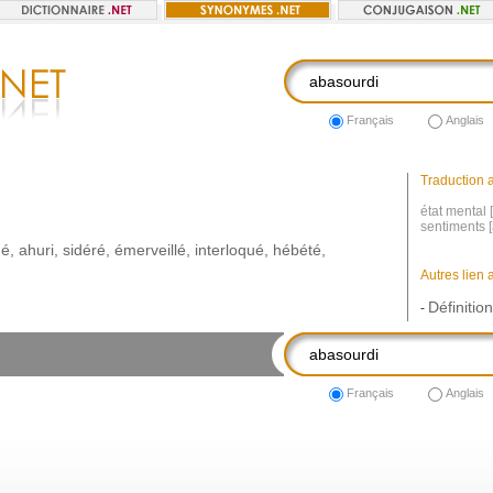
Français
Anglais
Traduction a
état mental 
sentiments [
ué
,
ahuri
,
sidéré
,
émerveillé
,
interloqué
,
hébété
,
Autres lien 
Définitio
-
Français
Anglais