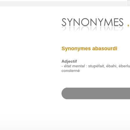
Synonymes abasourdi
Adjectif
-
état mental
:
stupéfait
,
ébahi
,
éberl
consterné